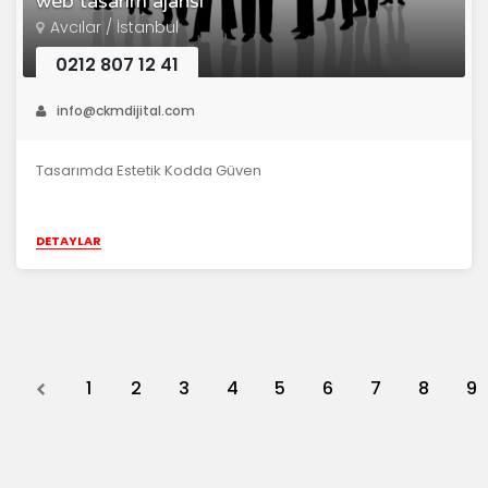
web tasarım ajansı
Avcılar / İstanbul
0212 807 12 41
info@ckmdijital.com
Tasarımda Estetik Kodda Güven
DETAYLAR
Previous
1
2
3
4
5
6
7
8
9