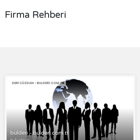
Firma Rehberi
DERI CÜZDAN - BULDERI.COM.TR
bulderi - bulderi.com.tr