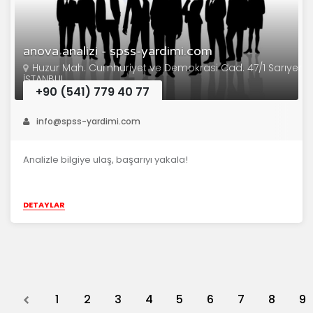
anova analizi - spss-yardimi.com
Huzur Mah. Cumhuriyet ve Demokrasi Cad. 47/1 Sarıyer
İSTANBUL
+90 (541) 779 40 77
info@spss-yardimi.com
Analizle bilgiye ulaş, başarıyı yakala!
DETAYLAR
Previous
1
2
3
4
5
6
7
8
9