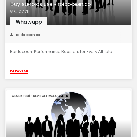
Buy steroids usa - roidocean.co
Global
Whatsapp
roidocean.co
Roidocean: Performance Boosters for Every Athlete!
DETAYLAR
GECE KREMI - REVITALTRAX.COM.TR