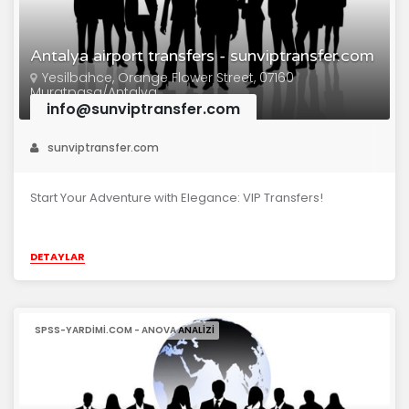
Antalya airport transfers - sunviptransfer.com
Yesilbahce, Orange Flower Street, 07160
Muratpasa/Antalya
info@sunviptransfer.com
sunviptransfer.com
Start Your Adventure with Elegance: VIP Transfers!
DETAYLAR
SPSS-YARDIMI.COM - ANOVA ANALIZI