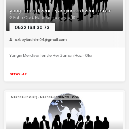
yangın merdiveni - yanginmerdiveni.com.tr
Fatih Cad. No 6 Sancaktepe/İST
0532 164 30 73
ozbeyibrahim04@gmail.com
Yangın Merdivenleriyle Her Zaman Hazır Olun
DETAYLAR
MARSBAHIS GIRIŞ - MARSBAHISGUNCELL.COM