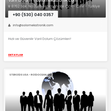
Varil Dolum - solomekatronik.com
8762 Sok. No:32/B Yenimahalle Çiğli - İzmir - Türkiye
+90 (530) 040 0357
info@solomekatronik.com
Hızlı ve Güvenilir Varil Dolum Çözümleri!
DETAYLAR
STEROIDS USA - ROIDOCEAN.CO