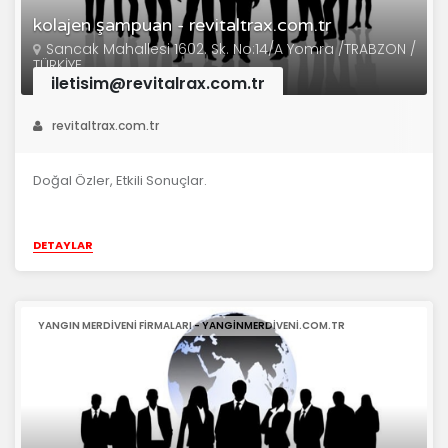
kolajen şampuan - revitaltrax.com.tr
Sancak Mahallesi 1602. Sk. No:14/A Yomra /TRABZON /
TÜRKİYE
iletisim@revitalrax.com.tr
revitaltrax.com.tr
Doğal Özler, Etkili Sonuçlar.
DETAYLAR
YANGIN MERDIVENI FIRMALARI - YANGINMERDIVENI.COM.TR