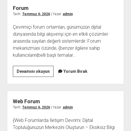
Dogdugu
Forum
Yer
Tarih:
Temmuz 6, 2026
| Yazar:
admin
Çevrimiçi forum ortamları, günümüzün dijital
dünyasında bilgi alışverişi için en etkili çözümler
arasında sayılan değerli sistemlerdir. Forum
mekanizması özünde, {benzer ilgilere sahip
kullanıcıların|belli başlı temalar…
Forum
Devamını okuyun
Yorum Bırak
Web Forum
Tarih:
Temmuz 6, 2026
| Yazar:
admin
{Web Forumlarda İletişim Devrimi: Dijital
Topluluğunuzun Merkezini Oluşturun – Eksiksiz Bilgi