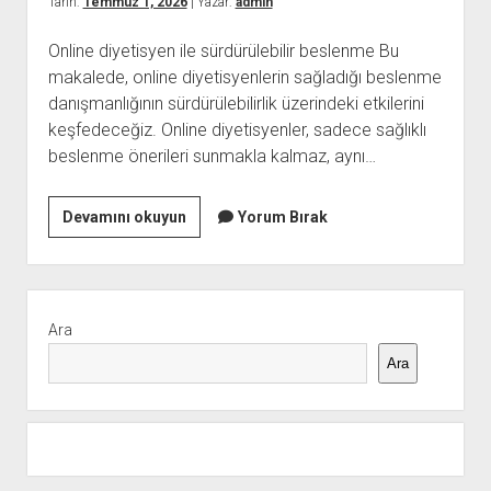
Tarih:
Temmuz 1, 2026
| Yazar:
admin
Edilmeli
Online diyetisyen ile sürdürülebilir beslenme Bu
makalede, online diyetisyenlerin sağladığı beslenme
danışmanlığının sürdürülebilirlik üzerindeki etkilerini
keşfedeceğiz. Online diyetisyenler, sadece sağlıklı
beslenme önerileri sunmakla kalmaz, aynı…
Online
Devamını okuyun
Yorum Bırak
Diyetisyen
İle
Surdurulebilir
Yan
Beslenme
Menü
Ara
Ara