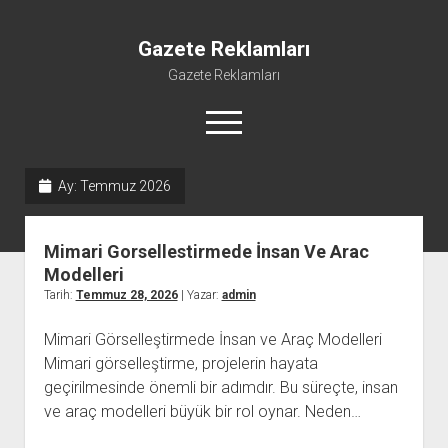
Gazete Reklamları
Gazete Reklamları
menüyü
aç
Ay:
Temmuz 2026
Mimari Gorsellestirmede İnsan Ve Arac
Modelleri
Tarih:
Temmuz 28, 2026
| Yazar:
admin
Mimari Görselleştirmede İnsan ve Araç Modelleri
Mimari görselleştirme, projelerin hayata
geçirilmesinde önemli bir adımdır. Bu süreçte, insan
ve araç modelleri büyük bir rol oynar. Neden…