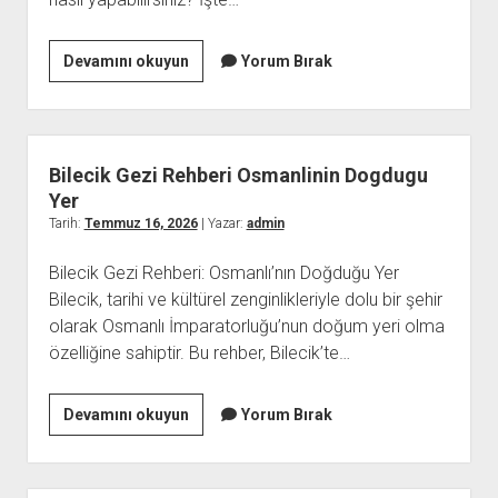
Kumar
Devamını okuyun
Yorum Bırak
Oynamayi
Birakmak
İcin
Motivasyon
Bilecik Gezi Rehberi Osmanlinin Dogdugu
Nasil
Yer
Korunur
Tarih:
Temmuz 16, 2026
| Yazar:
admin
Bilecik Gezi Rehberi: Osmanlı’nın Doğduğu Yer
Bilecik, tarihi ve kültürel zenginlikleriyle dolu bir şehir
olarak Osmanlı İmparatorluğu’nun doğum yeri olma
özelliğine sahiptir. Bu rehber, Bilecik’te…
Bilecik
Devamını okuyun
Yorum Bırak
Gezi
Rehberi
Osmanlinin