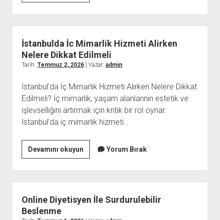
forumları
İstanbulda İc Mimarlik Hizmeti Alirken
Nelere Dikkat Edilmeli
Tarih:
Temmuz 2, 2026
| Yazar:
admin
İstanbul’da İç Mimarlık Hizmeti Alırken Nelere Dikkat
Edilmeli? İç mimarlık, yaşam alanlarının estetik ve
işlevselliğini artırmak için kritik bir rol oynar.
İstanbul’da iç mimarlık hizmeti…
İstanbulda
Devamını okuyun
Yorum Bırak
İc
Mimarlik
Hizmeti
Alirken
Online Diyetisyen İle Surdurulebilir
Nelere
Beslenme
Dikkat