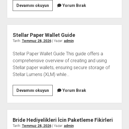
Mimari
Devamını okuyun
Yorum Bırak
Gorsellestirmede
İnsan
Ve
Arac
Stellar Paper Wallet Guide
Modelleri
Tarih:
Temmuz 28, 2026
| Yazar:
admin
Stellar Paper Wallet Guide This guide offers a
comprehensive overview of creating and using
Stellar paper wallets, ensuring secure storage of
Stellar Lumens (XLM) while…
Stellar
Devamını okuyun
Yorum Bırak
Paper
Wallet
Guide
Bride Hediyelikleri İcin Paketleme Fikirleri
Tarih:
Temmuz 28, 2026
| Yazar:
admin