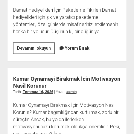
Damat Hediyelikleri İçin Paketleme Fikirleri Damat
hediyelikleri için şık ve yaratıcı paketleme
yöntemleri, özel günlerde misafirlerinizi etkilemenin
harika bir yoludur. Düşünün ki, bir düğün ya…
Bride
Devamını okuyun
Yorum Bırak
Hediyelikleri
İcin
Paketleme
Fikirleri
Kumar Oynamayi Birakmak İcin Motivasyon
Nasil Korunur
Tarih:
Temmuz 16, 2026
| Yazar:
admin
Kumar Oynamayı Bırakmak İçin Motivasyon Nasıl
Korunur? Kumar bağımlılığından kurtulmak, zorlu bir
süreçtir. Ancak, bu yolda ilerlerken
motivasyonunuzu korumak oldukça önemlidir. Peki,
nasıl yapabilirsiniz? İşte…