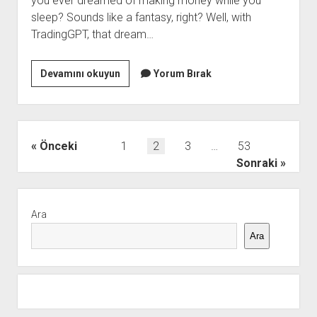
you ever dreamed of making money while you
sleep? Sounds like a fantasy, right? Well, with
TradingGPT, that dream…
Tradinggpt
Devamını okuyun
Yorum Bırak
For
Passive
İncome
Strategies
Yazı
Önceki
1
2
3
…
53
sayfalaması
Sonraki
Yan
Menü
Ara
Ara