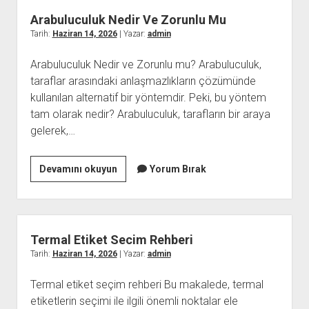
Yapilir
Arabuluculuk Nedir Ve Zorunlu Mu
Tarih:
Haziran 14, 2026
| Yazar:
admin
Arabuluculuk Nedir ve Zorunlu mu? Arabuluculuk,
taraflar arasındaki anlaşmazlıkların çözümünde
kullanılan alternatif bir yöntemdir. Peki, bu yöntem
tam olarak nedir? Arabuluculuk, tarafların bir araya
gelerek,…
Arabuluculuk
Devamını okuyun
Yorum Bırak
Nedir
Ve
Zorunlu
Mu
Termal Etiket Secim Rehberi
Tarih:
Haziran 14, 2026
| Yazar:
admin
Termal etiket seçim rehberi Bu makalede, termal
etiketlerin seçimi ile ilgili önemli noktalar ele