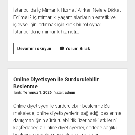
İstanbul’da İç Mimarlık Hizmeti Alırken Nelere Dikkat
Edilmeli? İç mimarlık, yaşam alanlarının estetik ve
işlevselliğini artırmak için kritik bir rol oynar.
İstanbul’da iç mimarlık hizmeti…
İstanbulda
Devamını okuyun
Yorum Bırak
İc
Mimarlik
Hizmeti
Alirken
Online Diyetisyen İle Surdurulebilir
Nelere
Beslenme
Dikkat
Tarih:
Temmuz 1, 2026
| Yazar:
admin
Edilmeli
Online diyetisyen ile sürdürülebilir beslenme Bu
makalede, online diyetisyenlerin sağladığı beslenme
danışmanlığının sürdürülebilirlik üzerindeki etkilerini
keşfedeceğiz. Online diyetisyenler, sadece sağlıklı
beslenme önerileri sunmakla kalmaz, aynı…