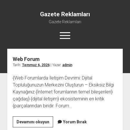
Gazete Reklamları
Gazete Reklamları
menüyü
aç
Gazete
Reklamları
Web Forum
Yazılar
Tarih:
Temmuz 6, 2026
| Yazar:
admin
{Web Forumlarda İletişim Devrimi: Dijital
Topluluğunuzun Merkezini Oluşturun – Eksiksiz Bilgi
Kaynağınız {İnternet forumlarının temel bileşenleri}
çağdaş} {dijital iletişim} ekosisteminin en kritik
{parçalarından biridir. Forum…
Web
Devamını okuyun
Yorum Bırak
Forum