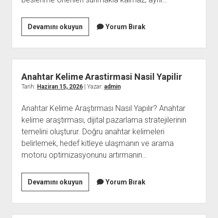
Online
Devamını okuyun
Yorum Bırak
Diyetisyen
İle
Surdurulebilir
Beslenme
Anahtar Kelime Arastirmasi Nasil Yapilir
Tarih:
Haziran 15, 2026
| Yazar:
admin
Anahtar Kelime Araştırması Nasıl Yapılır? Anahtar
kelime araştırması, dijital pazarlama stratejilerinin
temelini oluşturur. Doğru anahtar kelimeleri
belirlemek, hedef kitleye ulaşmanın ve arama
motoru optimizasyonunu artırmanın…
Anahtar
Devamını okuyun
Yorum Bırak
Kelime
Arastirmasi
Nasil