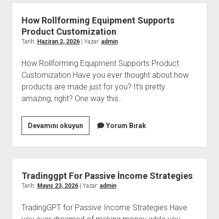
Etkisi
How Rollforming Equipment Supports
Product Customization
Tarih:
Haziran 2, 2026
| Yazar:
admin
How Rollforming Equipment Supports Product
Customization Have you ever thought about how
products are made just for you? It’s pretty
amazing, right? One way this…
How
Devamını okuyun
Yorum Bırak
Rollforming
Equipment
Supports
Product
Tradinggpt For Passive İncome Strategies
Customization
Tarih:
Mayıs 23, 2026
| Yazar:
admin
TradingGPT for Passive Income Strategies Have