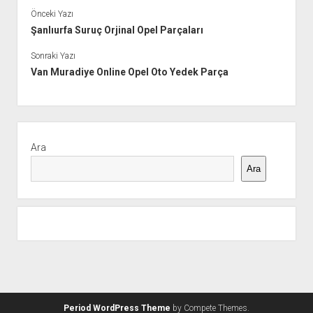
Önceki Yazı
Şanlıurfa Suruç Orjinal Opel Parçaları
Sonraki Yazı
Van Muradiye Online Opel Oto Yedek Parça
Yan
Menü
Ara
Ara
Period WordPress Theme
by Compete Themes.