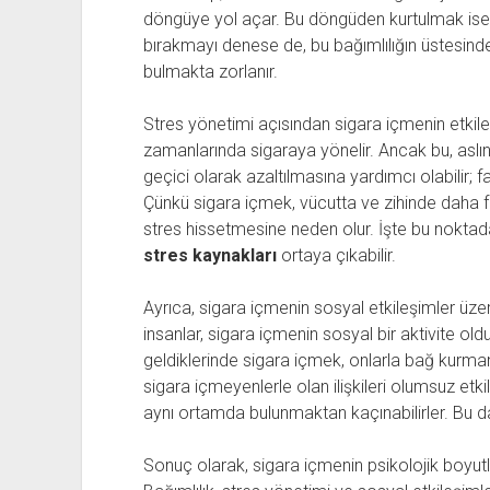
döngüye yol açar. Bu döngüden kurtulmak ise o
bırakmayı denese de, bu bağımlılığın üstesin
bulmakta zorlanır.
Stres yönetimi açısından sigara içmenin etkileri
zamanlarında sigaraya yönelir. Ancak bu, aslın
geçici olarak azaltılmasına yardımcı olabilir; fa
Çünkü sigara içmek, vücutta ve zihinde daha fa
stres hissetmesine neden olur. İşte bu noktad
stres kaynakları
ortaya çıkabilir.
Ayrıca, sigara içmenin sosyal etkileşimler üzer
insanlar, sigara içmenin sosyal bir aktivite old
geldiklerinde sigara içmek, onlarla bağ kurmanı
sigara içmeyenlerle olan ilişkileri olumsuz etki
aynı ortamda bulunmaktan kaçınabilirler. Bu da
Sonuç olarak, sigara içmenin psikolojik boyut