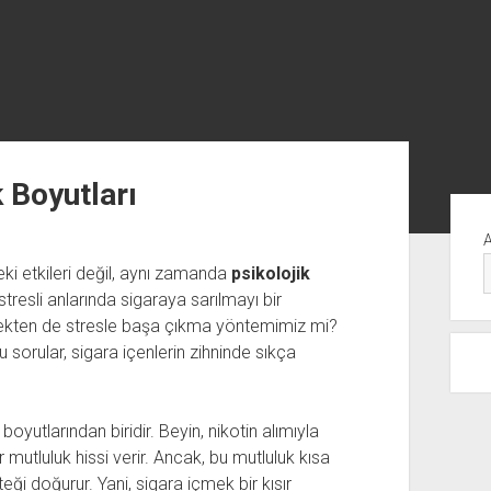
 Boyutları
Yan
Me
eki etkileri değil, aynı zamanda
psikolojik
tresli anlarında sigaraya sarılmayı bir
gerçekten de stresle başa çıkma yöntemimiz mi?
u sorular, sigara içenlerin zihninde sıkça
boyutlarından biridir. Beyin, nikotin alımıyla
ir mutluluk hissi verir. Ancak, bu mutluluk kısa
eği doğurur. Yani, sigara içmek bir kısır