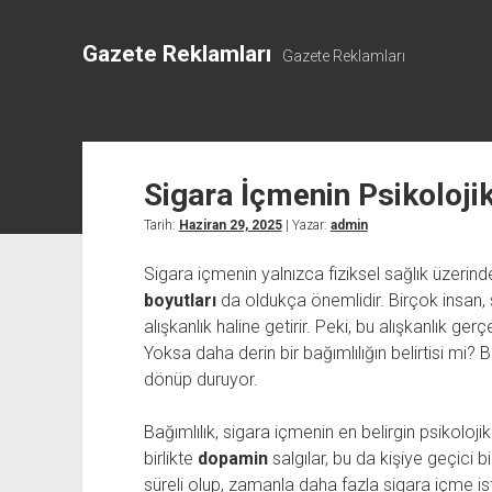
Gazete Reklamları
Gazete Reklamları
Sigara İçmenin Psikolojik
Tarih:
Haziran 29, 2025
| Yazar:
admin
Sigara içmenin yalnızca fiziksel sağlık üzerind
boyutları
da oldukça önemlidir. Birçok insan, s
alışkanlık haline getirir. Peki, bu alışkanlık 
Yoksa daha derin bir bağımlılığın belirtisi mi? B
dönüp duruyor.
Bağımlılık, sigara içmenin en belirgin psikolojik 
birlikte
dopamin
salgılar, bu da kişiye geçici b
süreli olup, zamanla daha fazla sigara içme ist