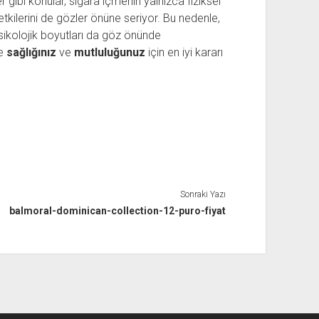
r gibi konular, sigara içmenin yalnızca fiziksel
etkilerini de gözler önüne seriyor. Bu nedenle,
ikolojik boyutları da göz önünde
ce
sağlığınız
ve
mutluluğunuz
için en iyi kararı
Sonraki Yazı
balmoral-dominican-collection-12-puro-fiyat