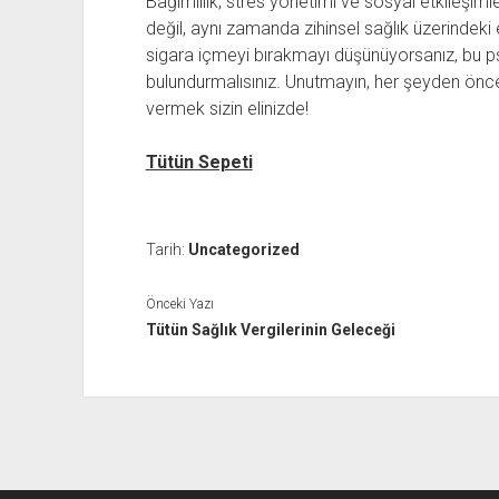
Bağımlılık, stres yönetimi ve sosyal etkileşimle
değil, aynı zamanda zihinsel sağlık üzerindeki 
sigara içmeyi bırakmayı düşünüyorsanız, bu ps
bulundurmalısınız. Unutmayın, her şeyden ön
vermek sizin elinizde!
Tütün Sepeti
Tarih:
Uncategorized
Önceki Yazı
Tütün Sağlık Vergilerinin Geleceği