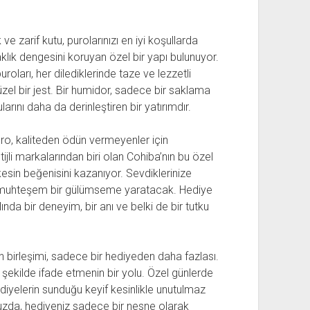
ve zarif kutu, purolarınızı en iyi koşullarda
lık dengesini koruyan özel bir yapı bulunuyor.
uroları, her dilediklerinde taze ve lezzetli
zel bir jest. Bir humidor, sadece bir saklama
arını daha da derinleştiren bir yatırımdır.
ro, kaliteden ödün vermeyenler için
ijli markalarından biri olan Cohiba’nın bu özel
esin beğenisini kazanıyor. Sevdiklerinize
e muhteşem bir gülümseme yaratacak. Hediye
da bir deneyim, bir anı ve belki de bir tutku
 birleşimi, sadece bir hediyeden daha fazlası.
if şekilde ifade etmenin bir yolu. Özel günlerde
ediyelerin sunduğu keyif kesinlikle unutulmaz
uzda, hediyeniz sadece bir nesne olarak