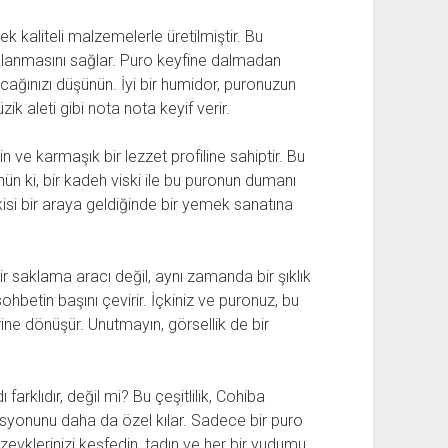
ek kaliteli malzemelerle üretilmiştir. Bu
lanmasını sağlar. Puro keyfine dalmadan
acağınızı düşünün. İyi bir humidor, puronuzun
k aleti gibi nota nota keyif verir.
n ve karmaşık bir lezzet profiline sahiptir. Bu
ün ki, bir kadeh viski ile bu puronun dumanı
kisi bir araya geldiğinde bir yemek sanatına
r saklama aracı değil, aynı zamanda bir şıklık
 sohbetin başını çevirir. İçkiniz ve puronuz, bu
ine dönüşür. Unutmayın, görsellik de bir
arklıdır, değil mi? Bu çeşitlilik, Cohiba
yonunu daha da özel kılar. Sadece bir puro
 zevklerinizi keşfedin, tadın ve her bir yudumu