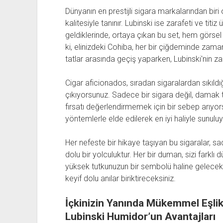
Dünyanın en prestijli sigara markalarından biri
kalitesiyle tanınır. Lubinski ise zarafeti ve titiz
geldiklerinde, ortaya çıkan bu set, hem görse
ki, elinizdeki Cohiba, her bir çiğdeminde zama
tatlar arasında geçiş yaparken, Lubinski'nin za
Cigar aficionados, sıradan sigaralardan sıkıldığı
çıkıyorsunuz. Sadece bir sigara değil, damak t
fırsatı değerlendirmemek için bir sebep arıyorsa
yöntemlerle elde edilerek en iyi haliyle sunuluy
Her nefeste bir hikaye taşıyan bu sigaralar, sad
dolu bir yolculuktur. Her bir duman, sizi farklı 
yüksek tutkunuzun bir sembolü haline gelecek; 
keyif dolu anılar biriktireceksiniz.
İçkinizin Yanında Mükemmel Eşlik:
Lubinski Humidor’un Avantajları