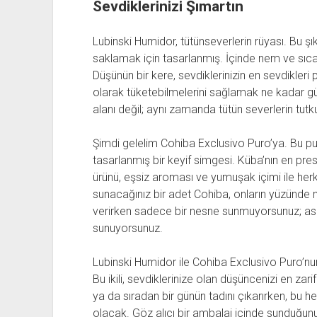
Sevdiklerinizi Şımartın
Lubinski Humidor, tütünseverlerin rüyası. Bu şık 
saklamak için tasarlanmış. İçinde nem ve sıcak
Düşünün bir kere, sevdiklerinizin en sevdikleri p
olarak tüketebilmelerini sağlamak ne kadar gü
alanı değil; aynı zamanda tütün severlerin tutkul
Şimdi gelelim Cohiba Exclusivo Puro’ya. Bu pu
tasarlanmış bir keyif simgesi. Küba’nın en prest
ürünü, eşsiz aroması ve yumuşak içimi ile herk
sunacağınız bir adet Cohiba, onların yüzünd
verirken sadece bir nesne sunmuyorsunuz; aslın
sunuyorsunuz.
Lubinski Humidor ile Cohiba Exclusivo Puro’nun
Bu ikili, sevdiklerinize olan düşüncenizi en zar
ya da sıradan bir günün tadını çıkarırken, bu h
olacak. Göz alıcı bir ambalaj içinde sunduğun