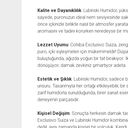
Kalite ve Dayanıklılık
: Lubinski Humidor, yüks
sayede, puronuzun ideal nem seviyesinde sak
önce içkinizle birlikte nasıl bir atmosfer yarat
aromasını ve tadını korurken neredeyse bir müzi
Lezzet Uyumu
: Cohiba Exclusivo Suiza, zengi
puro, içki eşleşmeleri için mükemmeldir! Düşün
buluştuğunda, ağızda yoğun bir tat bırakıyor. İ
dönüşüyor; damak zevkiniz şımartıyor adeta.
Estetik ve Şıklık
: Lubinski Humidor, sadece bi
unsuru. Tasarımıyla her ortağı etkileyebilir, bir
zarif humidorla sunulduğunda, birer sanat eser
deneyimin parçasıdır.
Kişisel Değişim
: Sonuçta herkesin damak tadı f
Exclusivo Suiza ve Lubinski Humidor kombinas
değil, aynı zamanda kişisel bir yolculuk. Kendi