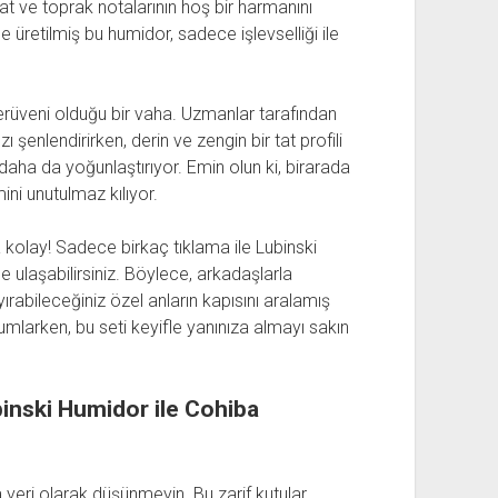
at ve toprak notalarının hoş bir harmanını
üretilmiş bu humidor, sadece işlevselliği ile
erüveni olduğu bir vaha. Uzmanlar tarafından
 şenlendirirken, derin ve zengin bir tat profili
 daha da yoğunlaştırıyor. Emin olun ki, birarada
ini unutulmaz kılıyor.
kolay! Sadece birkaç tıklama ile Lubinski
 ulaşabilirsiniz. Böylece, arkadaşlarla
rabileceğiniz özel anların kapısını aralamış
umlarken, bu seti keyifle yanınıza almayı sakın
binski Humidor ile Cohiba
yeri olarak düşünmeyin. Bu zarif kutular,