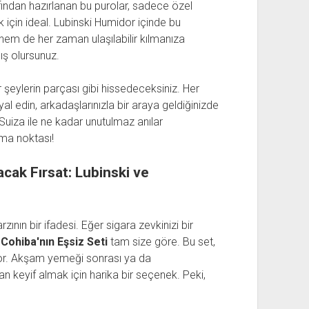
arafından hazırlanan bu purolar, sadece özel
k için ideal. Lubinski Humidor içinde bu
em de her zaman ulaşılabilir kılmanıza
ış olursunuz.
 şeylerin parçası gibi hissedeceksiniz. Her
Hayal edin, arkadaşlarınızla bir araya geldiğinizde
uiza ile ne kadar unutulmaz anılar
uşma noktası!
acak Fırsat: Lubinski ve
rzının bir ifadesi. Eğer sigara zevkinizi bir
 Cohiba'nın Eşsiz Seti
tam size göre. Bu set,
yor. Akşam yemeği sonrası ya da
an keyif almak için harika bir seçenek. Peki,