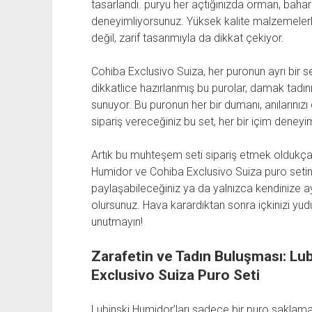
tasarlandı. puryu her açtığınızda orman, bahar
deneyimliyorsunuz. Yüksek kalite malzemelerle 
değil, zarif tasarımıyla da dikkat çekiyor.
Cohiba Exclusivo Suiza, her puronun ayrı bir s
dikkatlice hazırlanmış bu purolar, damak tadınızı
sunuyor. Bu puronun her bir dumanı, anılarınızı
sipariş vereceğiniz bu set, her bir içim deneyim
Artık bu muhteşem seti sipariş etmek oldukça 
Humidor ve Cohiba Exclusivo Suiza puro setine
paylaşabileceğiniz ya da yalnızca kendinize ayı
olursunuz. Hava karardıktan sonra içkinizi yud
unutmayın!
Zarafetin ve Tadın Buluşması: Lu
Exclusivo Suiza Puro Seti
Lubinski Humidor’ları sadece bir puro saklama 