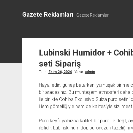
Gazete Reklamları
Gazete Reklamları
Lubinski Humidor + Cohi
seti Sipariş
Tarih:
Ekim 26, 2024
| Yazar:
admin
Hayal edin; güneş batarken, yumuşak bir melod
bir aradasınız. Bu muhteşem atmosferi daha da
ile birlikte Cohiba Exclusivo Suiza puro setini
Hem görselliğiyle hem de kalitesiyle sizi mes
Puro keyfi, yalnızca kaliteli bir puro ile deği
ilgilidir. Lubinski humidor, puronuzun tazeliği