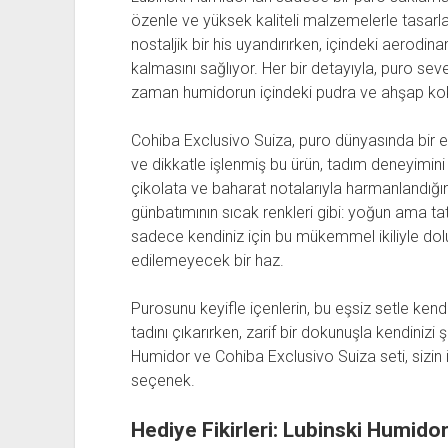
özenle ve yüksek kaliteli malzemelerle tasarla
nostaljik bir his uyandırırken, içindeki aerodi
kalmasını sağlıyor. Her bir detayıyla, puro seve
zaman humidorun içindeki pudra ve ahşap kokusu
Cohiba Exclusivo Suiza, puro dünyasında bir e
ve dikkatle işlenmiş bu ürün, tadım deneyimini 
çikolata ve baharat notalarıyla harmanlandığın
günbatımının sıcak renkleri gibi: yoğun ama tatl
sadece kendiniz için bu mükemmel ikiliyle dol
edilemeyecek bir haz.
Purosunu keyifle içenlerin, bu eşsiz setle kend
tadını çıkarırken, zarif bir dokunuşla kendinizi
Humidor ve Cohiba Exclusivo Suiza seti, sizin i
seçenek.
Hediye Fikirleri: Lubinski Humido