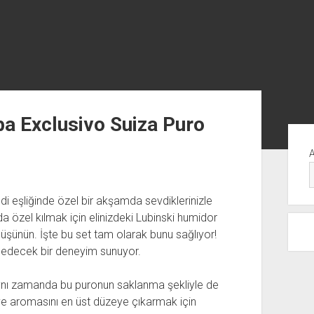
ba Exclusivo Suiza Puro
Yan
Me
i eşliğinde özel bir akşamda sevdiklerinizle
 özel kılmak için elinizdeki Lubinski humidor
 düşünün. İşte bu set tam olarak bunu sağlıyor!
t edecek bir deneyim sunuyor.
l, aynı zamanda bu puronun saklanma şekliyle de
ni ve aromasını en üst düzeye çıkarmak için