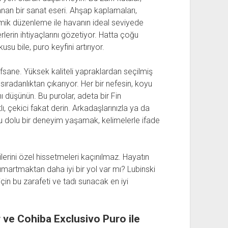
nan bir sanat eseri. Ahşap kaplamaları,
namik düzenleme ile havanın ideal seviyede
rlerin ihtiyaçlarını gözetiyor. Hatta çoğu
 bile, puro keyfini artırıyor.
fsane. Yüksek kaliteli yapraklardan seçilmiş
sıradanlıktan çıkarıyor. Her bir nefesin, koyu
ı düşünün. Bu purolar, adeta bir Fin
ı, çekici fakat derin. Arkadaşlarınızla ya da
u dolu bir deneyim yaşamak, kelimelerle ifade
ilerini özel hissetmeleri kaçınılmaz. Hayatın
 şımartmaktan daha iyi bir yol var mı? Lubinski
çin bu zarafeti ve tadı sunacak en iyi
r ve Cohiba Exclusivo Puro ile