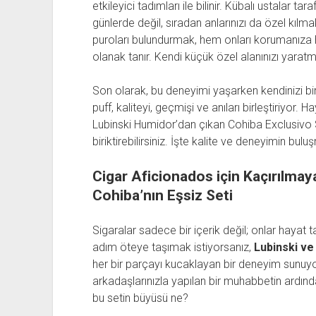
etkileyici tadımları ile bilinir. Kübalı ustalar t
günlerde değil, sıradan anlarınızı da özel kılma
puroları bulundurmak, hem onları korumanıza h
olanak tanır. Kendi küçük özel alanınızı yaratm
Son olarak, bu deneyimi yaşarken kendinizi bir
puff, kaliteyi, geçmişi ve anıları birleştiriyor. 
Lubinski Humidor’dan çıkan Cohiba Exclusivo S
biriktirebilirsiniz. İşte kalite ve deneyimin bul
Cigar Aficionados için Kaçırılmay
Cohiba’nın Eşsiz Seti
Sigaralar sadece bir içerik değil; onlar hayat ta
adım öteye taşımak istiyorsanız,
Lubinski ve
her bir parçayı kucaklayan bir deneyim sunu
arkadaşlarınızla yapılan bir muhabbetin ardınd
bu setin büyüsü ne?