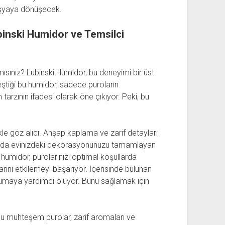
eşyaya dönüşecek.
binski Humidor ve Temsilci
mısınız? Lubinski Humidor, bu deneyimi bir üst
rleştiği bu humidor, sadece puroların
arzının ifadesi olarak öne çıkıyor. Peki, bu
ikle göz alıcı. Ahşap kaplama ve zarif detayları
manda evinizdeki dekorasyonunuzu tamamlayan
 bu humidor, purolarınızı optimal koşullarda
arını etkilemeyi başarıyor. İçerisinde bulunan
korumaya yardımcı oluyor. Bunu sağlamak için
Bu muhteşem purolar, zarif aromaları ve