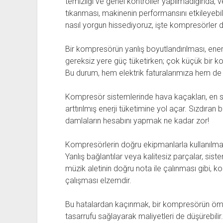
temizliği ve genel kontroller yapılmadığında, ver
tıkanması, makinenin performansını etkileyebi
nasıl yorgun hissediyoruz, işte kompresörler 
Bir kompresörün yanlış boyutlandırılması, enerj
gereksiz yere güç tüketirken; çok küçük bir ko
Bu durum, hem elektrik faturalarımıza hem de
Kompresör sistemlerinde hava kaçakları, en sı
arttırılmış enerji tüketimine yol açar. Sızdıran 
damlaların hesabını yapmak ne kadar zor!
Kompresörlerin doğru ekipmanlarla kullanılmam
Yanlış bağlantılar veya kalitesiz parçalar, siste
müzik aletinin doğru nota ile çalınması gibi, 
çalışması elzemdir.
Bu hatalardan kaçınmak, bir kompresörün öm
tasarrufu sağlayarak maliyetleri de düşürebilir