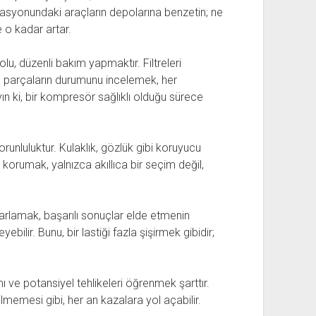
asyonundaki araçların depolarına benzetin; ne
e o kadar artar.
lu, düzenli bakım yapmaktır. Filtreleri
e parçaların durumunu incelemek, her
n ki, bir kompresör sağlıklı olduğu sürece
orunluluktur. Kulaklık, gözlük gibi koruyucu
korumak, yalnızca akıllıca bir seçim değil,
rlamak, başarılı sonuçlar elde etmenin
yebilir. Bunu, bir lastiği fazla şişirmek gibidir;
 ve potansiyel tehlikeleri öğrenmek şarttır.
ilmemesi gibi, her an kazalara yol açabilir.