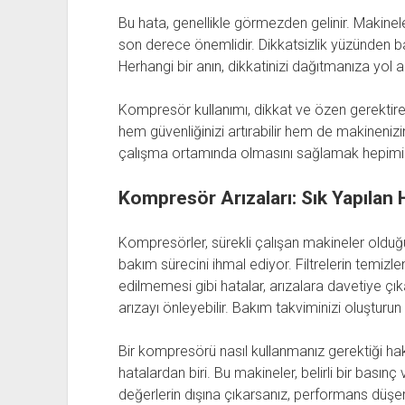
Bu hata, genellikle görmezden gelinir. Makineler
son derece önemlidir. Dikkatsizlik yüzünden ba
Herhangi bir anın, dikkatinizi dağıtmanıza yol
Kompresör kullanımı, dikkat ve özen gerektiren
hem güvenliğinizi artırabilir hem de makinenizi
çalışma ortamında olmasını sağlamak hepimiz
Kompresör Arızaları: Sık Yapılan 
Kompresörler, sürekli çalışan makineler olduğu
bakım sürecini ihmal ediyor. Filtrelerin temizl
edilmemesi gibi hatalar, arızalara davetiye çık
arızayı önleyebilir. Bakım takviminizi oluşturun
Bir kompresörü nasıl kullanmanız gerektiği ha
hatalardan biri. Bu makineler, belirli bir basınç 
değerlerin dışına çıkarsanız, performans düşer 