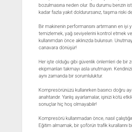
bozulmasına neden olur. Bu durumu benzin ist
kadar fazla yakıt doldurursanız, taşıma riski d
Bir makinenin performansını artırmanın en iyi yo
temizlemek, yağ seviyelerini kontrol etmek v
kullanımdan önce aklınızda bulunsun. Unutmayı
canavara dönüşür!
Her işte olduğu gibi güvenlik önlemleri de bir z
ekipmanları takmayı asla unutmayın. Kendinizi 
aynı zamanda bir sorumluluktur.
Kompresörünüzü kullanırken basıncı doğru aya
anahtarıdır. Yanlış ayarlamalar, işinizi kötü etkile
sonuçlar hiç hoş olmayabilir!
Kompresörü kullanmadan önce, nasıl çalıştığını
Eğitim almamak, bir şoförün trafik kurallarını b