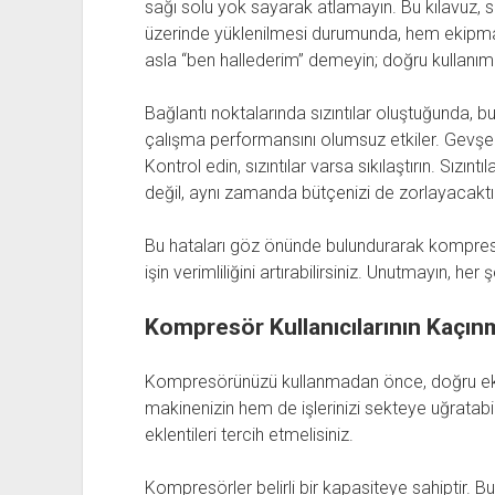
sağı solu yok sayarak atlamayın. Bu kılavuz, si
üzerinde yüklenilmesi durumunda, hem ekipman y
asla “ben hallederim” demeyin; doğru kullanım i
Bağlantı noktalarında sızıntılar oluştuğunda, 
çalışma performansını olumsuz etkiler. Gevşek v
Kontrol edin, sızıntılar varsa sıkılaştırın. Sız
değil, aynı zamanda bütçenizi de zorlayacaktır
Bu hataları göz önünde bulundurarak kompresörle
işin verimliliğini artırabilirsiniz. Unutmayın, her
Kompresör Kullanıcılarının Kaçın
Kompresörünüzü kullanmadan önce, doğru eklen
makinenizin hem de işlerinizi sekteye uğratabili
eklentileri tercih etmelisiniz.
Kompresörler belirli bir kapasiteye sahiptir. B