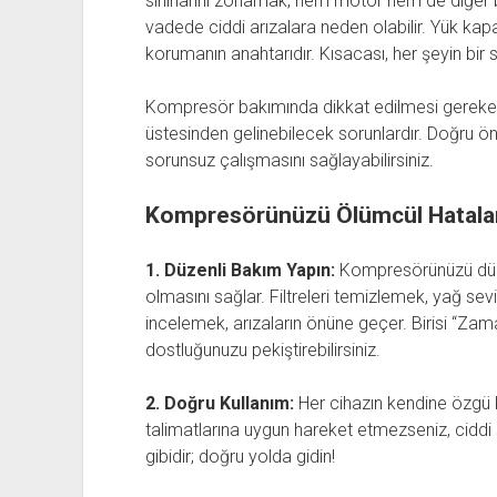
sınırlarını zorlamak, hem motor hem de diğer b
vadede ciddi arızalara neden olabilir. Yük kapa
korumanın anahtarıdır. Kısacası, her şeyin bir s
Kompresör bakımında dikkat edilmesi gereken 
üstesinden gelinebilecek sorunlardır. Doğru ö
sorunsuz çalışmasını sağlayabilirsiniz.
Kompresörünüzü Ölümcül Hatalar
1. Düzenli Bakım Yapın:
Kompresörünüzü düze
olmasını sağlar. Filtreleri temizlemek, yağ sevi
incelemek, arızaların önüne geçer. Birisi “Zama
dostluğunuzu pekiştirebilirsiniz.
2. Doğru Kullanım:
Her cihazın kendine özgü 
talimatlarına uygun hareket etmezseniz, ciddi sor
gibidir; doğru yolda gidin!