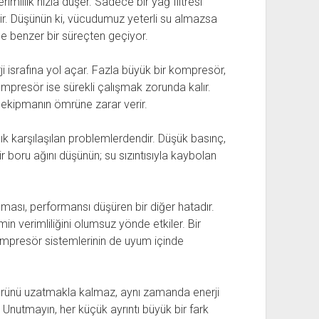
imlilik hızla düşer. Sadece bir yağ filtresi
lir. Düşünün ki, vücudumuz yeterli su almazsa
de benzer bir süreçten geçiyor.
i israfına yol açar. Fazla büyük bir kompresör,
mpresör ise sürekli çalışmak zorunda kalır.
 ekipmanın ömrüne zarar verir.
k karşılaşılan problemlerdendir. Düşük basınç,
bir boru ağını düşünün; su sızıntısıyla kaybolan
ası, performansı düşüren bir diğer hatadır.
min verimliliğini olumsuz yönde etkiler. Bir
kompresör sistemlerinin de uyum içinde
rünü uzatmakla kalmaz, aynı zamanda enerji
. Unutmayın, her küçük ayrıntı büyük bir fark