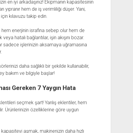
zin en iyi arkadaşınız! Ekipmanın kapasitesinin
ıpranır hem de iş verimliliği düşer. Yani,
çin kılavuzu takip edin.
bu hem enerjinin israfına sebep olur hem de
eya hatalı bağlantılar, işin akışını bozar.
ıntılar sadece işlerinizin aksamaya uğramasına
.
rinizi daha sağlıklı bir şekilde kullanabilir,
 şey bakım ve bilgiyle başlar!
ması Gereken 7 Yaygın Hata
tileri seçmek şart! Yanlış eklentiler, hem
r. Ürünlerinizin özelliklerine göre uygun
u kapasiteyi aşmak, makinenizin daha hızlı