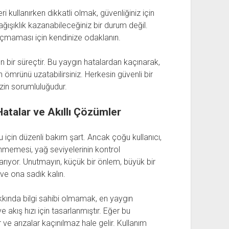
i kullanırken dikkatli olmak, güvenliğiniz için
ğışıklık kazanabileceğiniz bir durum değil.
 açmaması için kendinize odaklanın.
 bir süreçtir. Bu yaygın hatalardan kaçınarak,
n ömrünü uzatabilirsiniz. Herkesin güvenli bir
in sorumluluğudur.
Hatalar ve Akıllı Çözümler
 için düzenli bakım şart. Ancak çoğu kullanıcı,
enmemesi, yağ seviyelerinin kontrol
arıyor. Unutmayın, küçük bir önlem, büyük bir
 ve ona sadık kalın.
kkında bilgi sahibi olmamak, en yaygın
ve akış hızı için tasarlanmıştır. Eğer bu
ve arızalar kaçınılmaz hale gelir. Kullanım