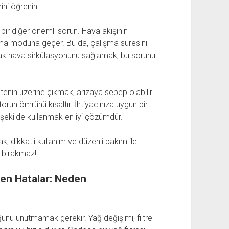
ni öğrenin.
n bir diğer önemli sorun. Hava akışının
ma moduna geçer. Bu da, çalışma süresini
karak hava sirkülasyonunu sağlamak, bu sorunu
enin üzerine çıkmak, arızaya sebep olabilir.
torun ömrünü kısaltır. İhtiyacınıza uygun bir
şekilde kullanmak en iyi çözümdür.
 dikkatli kullanım ve düzenli bakım ile
a bırakmaz!
ren Hatalar: Neden
unu unutmamak gerekir. Yağ değişimi, filtre