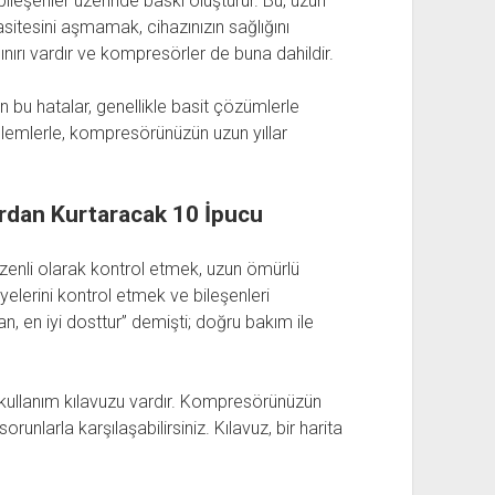
ileşenler üzerinde baskı oluşturur. Bu, uzun
sitesini aşmamak, cihazınızın sağlığını
ınırı vardır ve kompresörler de buna dahildir.
bu hatalar, genellikle basit çözümlerle
nlemlerle, kompresörünüzün uzun yıllar
dan Kurtaracak 10 İpucu
nli olarak kontrol etmek, uzun ömürlü
yelerini kontrol etmek ve bileşenleri
n, en iyi dosttur” demişti; doğru bakım ile
kullanım kılavuzu vardır. Kompresörünüzün
unlarla karşılaşabilirsiniz. Kılavuz, bir harita