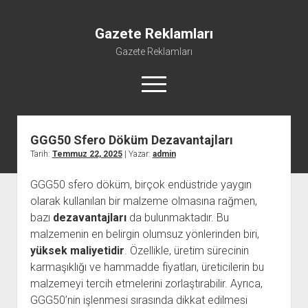
Gazete Reklamları
Gazete Reklamları
menüyü
aç
GGG50 Sfero Döküm Dezavantajları
Tarih:
Temmuz 22, 2025
| Yazar:
admin
GGG50 sfero döküm, birçok endüstride yaygın
olarak kullanılan bir malzeme olmasına rağmen,
bazı
dezavantajları
da bulunmaktadır. Bu
malzemenin en belirgin olumsuz yönlerinden biri,
yüksek maliyetidir
. Özellikle, üretim sürecinin
karmaşıklığı ve hammadde fiyatları, üreticilerin bu
malzemeyi tercih etmelerini zorlaştırabilir. Ayrıca,
GGG50’nin işlenmesi sırasında dikkat edilmesi