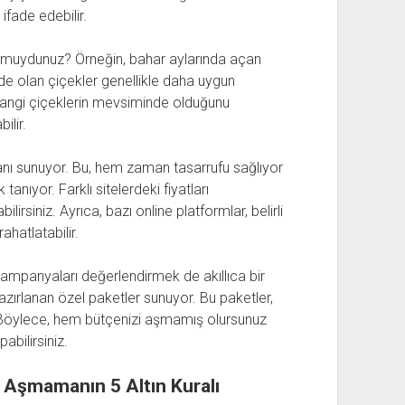
 ifade edebilir.
or muydunuz? Örneğin, bahar aylarında açan
nde olan çiçekler genellikle daha uygun
 hangi çiçeklerin mevsiminde olduğunu
ilir.
anı sunuyor. Bu, hem zaman tasarrufu sağlıyor
nıyor. Farklı sitelerdeki fiyatları
irsiniz. Ayrıca, bazı online platformlar, belirli
ahatlatabilir.
 kampanyaları değerlendirmek de akıllıca bir
hazırlanan özel paketler sunuyor. Bu paketler,
 Böylece, hem bütçenizi aşmamış olursunuz
abilirsiniz.
i Aşmamanın 5 Altın Kuralı