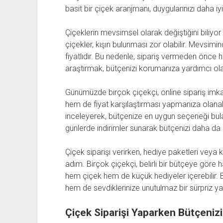
basit bir çiçek aranjmanı, duygularınızı daha iyi
Çiçeklerin mevsimsel olarak değiştiğini biliy
çiçekler, kışın bulunması zor olabilir. Mevsimi
fiyatlıdır. Bu nedenle, sipariş vermeden önce
araştırmak, bütçenizi korumanıza yardımcı olab
Günümüzde birçok çiçekçi, online sipariş imk
hem de fiyat karşılaştırması yapmanıza olanak ta
inceleyerek, bütçenize en uygun seçeneği bulabil
günlerde indirimler sunarak bütçenizi daha da r
Çiçek siparişi verirken, hediye paketleri veya
adım. Birçok çiçekçi, belirli bir bütçeye göre 
hem çiçek hem de küçük hediyeler içerebilir.
hem de sevdiklerinize unutulmaz bir sürpriz yap
Çiçek Siparişi Yaparken Bütçeniz