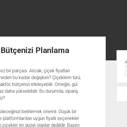
ş Bütçenizi Planlama
Yan
Me
z bir parçası. Ancak, çiçek fiyatları
r neden bu kadar değişken? Çiçeklerin türü,
ktör, bütçenizi etkileyebilir. Örneğin, gül
raz daha yükselebilir. Bu durumda, sipariş
iz?
bileceğinizi belirlemek önemli. Düşük bir
e platformlardan uygun fiyatlı seçenekler
 çiçekler en güzel olanlar değildir. Bazen