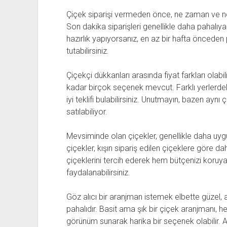
Çiçek siparişi vermeden önce, ne zaman ve ne t
Son dakika siparişleri genellikle daha pahalıya m
hazırlık yapıyorsanız, en az bir hafta önceden
tutabilirsiniz.
Çiçekçi dükkanları arasında fiyat farkları olabi
kadar birçok seçenek mevcut. Farklı yerlerdeki
iyi teklifi bulabilirsiniz. Unutmayın, bazen aynı ç
satılabiliyor.
Mevsiminde olan çiçekler, genellikle daha uygu
çiçekler, kışın sipariş edilen çiçeklere göre 
çiçeklerini tercih ederek hem bütçenizi koruy
faydalanabilirsiniz.
Göz alıcı bir aranjman istemek elbette güzel,
pahalıdır. Basit ama şık bir çiçek aranjmanı,
görünüm sunarak harika bir seçenek olabilir. A