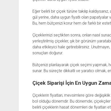
Eğer belirli bir çiçek türüne takılıp kaldıysanız
gül yerine, daha uygun fiyatlı olan papatyalar ve
Bu, hem bütçenizi korur hem de farklı bir estet
Çiçeklerinizi seçtikten sonra, onları nasıl suna
yerleştirilmiş çiçekler, şık bir görünüm yaratabili
daha etkileyici hale getirebilirsiniz. Unutmayı
sonuçları doğurur.
Bütçenizi planlayarak çiçek seçimi yapmak, 
sunar. Bu süreçte dikkatli ve yaratıcı olmak, e
Çiçek Siparişi İçin En Uygun Zama
Çiçeklerin fiyatları, mevsimlere göre değişiklik
bol olduğu dönemdir. Bu dönemde, çiçekçiler g
belirli çiçeklerin hasat dönemleri de fiyatları et