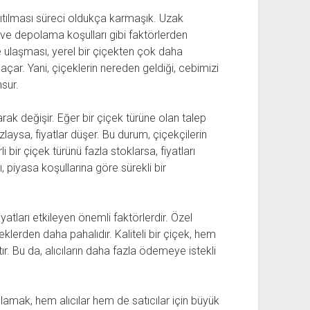
ağıtılması süreci oldukça karmaşık. Uzak
i ve depolama koşulları gibi faktörlerden
’ye ulaşması, yerel bir çiçekten çok daha
l açar. Yani, çiçeklerin nereden geldiği, cebimizi
sur.
arak değişir. Eğer bir çiçek türüne olan talep
azlaysa, fiyatlar düşer. Bu durum, çiçekçilerin
irli bir çiçek türünü fazla stoklarsa, fiyatları
ı, piyasa koşullarına göre sürekli bir
fiyatları etkileyen önemli faktörlerdir. Özel
çeklerden daha pahalıdır. Kaliteli bir çiçek, hem
r. Bu da, alıcıların daha fazla ödemeye istekli
nlamak, hem alıcılar hem de satıcılar için büyük