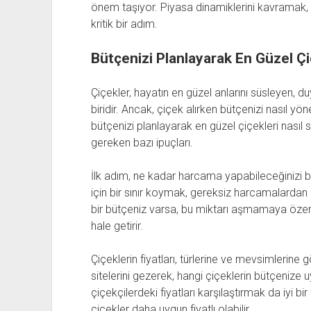
önem taşıyor. Piyasa dinamiklerini kavramak
kritik bir adım.
Bütçenizi Planlayarak En Güzel Çi
Çiçekler, hayatın en güzel anlarını süsleyen, du
biridir. Ancak, çiçek alırken bütçenizi nasıl yö
bütçenizi planlayarak en güzel çiçekleri nasıl 
gereken bazı ipuçları.
İlk adım, ne kadar harcama yapabileceğinizi b
için bir sınır koymak, gereksiz harcamalardan 
bir bütçeniz varsa, bu miktarı aşmamaya özen 
hale getirir.
Çiçeklerin fiyatları, türlerine ve mevsimlerine g
sitelerini gezerek, hangi çiçeklerin bütçenize 
çiçekçilerdeki fiyatları karşılaştırmak da iyi b
çiçekler daha uygun fiyatlı olabilir.