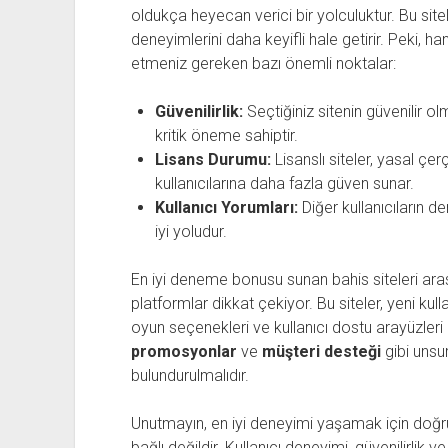
oldukça heyecan verici bir yolculuktur. Bu sitele
deneyimlerini daha keyifli hale getirir. Peki, ha
etmeniz gereken bazı önemli noktalar:
Güvenilirlik:
Seçtiğiniz sitenin güvenilir ol
kritik öneme sahiptir.
Lisans Durumu:
Lisanslı siteler, yasal çer
kullanıcılarına daha fazla güven sunar.
Kullanıcı Yorumları:
Diğer kullanıcıların d
iyi yoludur.
En iyi deneme bonusu sunan bahis siteleri ar
platformlar dikkat çekiyor. Bu siteler, yeni kulla
oyun seçenekleri ve kullanıcı dostu arayüzleri 
promosyonlar
ve
müşteri desteği
gibi unsu
bulundurulmalıdır.
Unutmayın, en iyi deneyimi yaşamak için doğ
bağlı değildir. Kullanıcı deneyimi, güvenilirlik