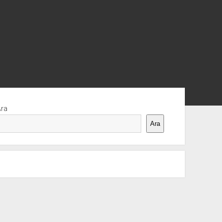
nü
Ara
Ara